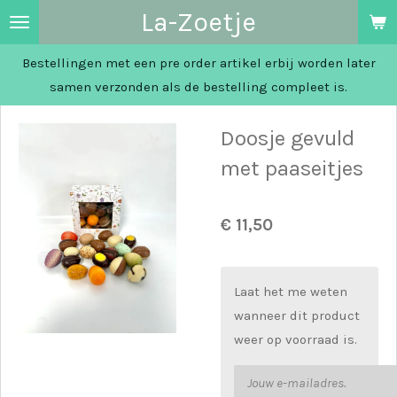
La-Zoetje
Ga
direct
Bestellingen met een pre order artikel erbij worden later
naar
samen verzonden als de bestelling compleet is.
de
hoofdinhoud
Doosje gevuld
met paaseitjes
€ 11,50
Laat het me weten
wanneer dit product
weer op voorraad is.