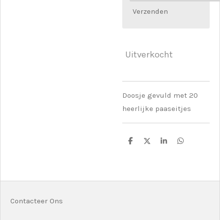
Verzenden
Uitverkocht
Doosje gevuld met 20
heerlijke paaseitjes
D
D
S
D
e
e
h
e
l
e
a
l
e
l
r
e
n
e
n
Contacteer Ons