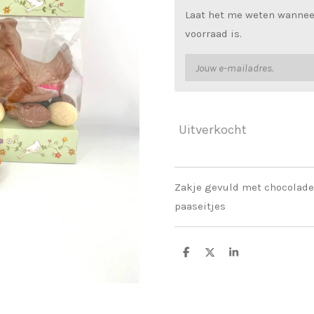
Laat het me weten wannee
voorraad is.
Uitverkocht
Zakje gevuld met chocolade
paaseitjes
D
D
S
e
e
h
l
e
a
e
l
r
n
e