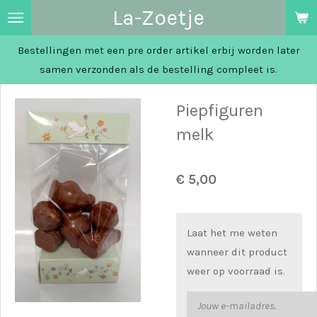
La-Zoetje
Ga
direct
Bestellingen met een pre order artikel erbij worden later
naar
samen verzonden als de bestelling compleet is.
de
hoofdinhoud
Piepfiguren
melk
€ 5,00
Laat het me weten
wanneer dit product
weer op voorraad is.