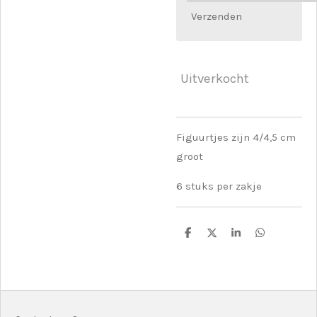
Verzenden
Uitverkocht
Figuurtjes zijn 4/4,5 cm
groot
6 stuks per zakje
D
D
S
D
e
e
h
e
l
e
a
l
e
l
r
e
n
e
n