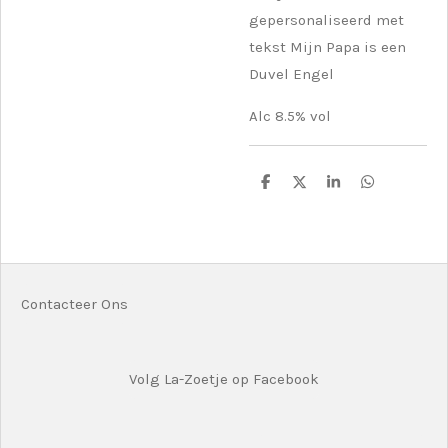
gepersonaliseerd met
tekst Mijn Papa is een
Duvel Engel
Alc 8.5% vol
D
D
S
D
e
e
h
e
l
e
a
l
e
l
r
e
n
e
n
Contacteer Ons
Volg La-Zoetje op Facebook