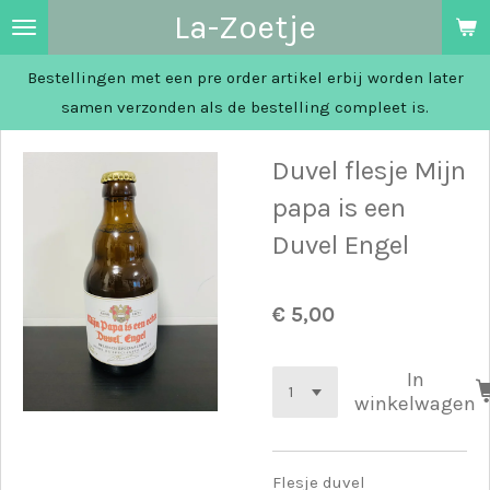
La-Zoetje
Ga
direct
Bestellingen met een pre order artikel erbij worden later
naar
samen verzonden als de bestelling compleet is.
de
hoofdinhoud
Duvel flesje Mijn
papa is een
Duvel Engel
€ 5,00
In
winkelwagen
Flesje duvel