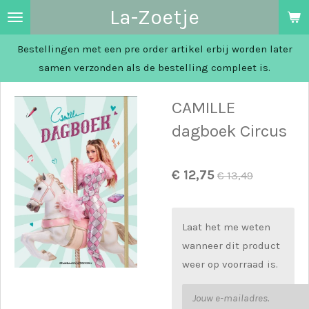
La-Zoetje
Ga
direct
Bestellingen met een pre order artikel erbij worden later
naar
samen verzonden als de bestelling compleet is.
de
hoofdinhoud
CAMILLE
dagboek Circus
€ 12,75
€ 13,49
Laat het me weten
wanneer dit product
weer op voorraad is.