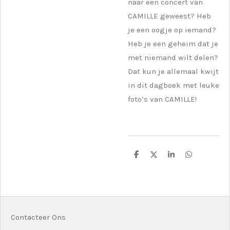
naar een concert van
CAMILLE geweest? Heb
je een oogje op iemand?
Heb je een geheim dat je
met niemand wilt delen?
Dat kun je allemaal kwijt
in dit dagboek met leuke
foto’s van CAMILLE!
D
D
S
D
e
e
h
e
l
e
a
l
e
l
r
e
n
e
n
Contacteer Ons