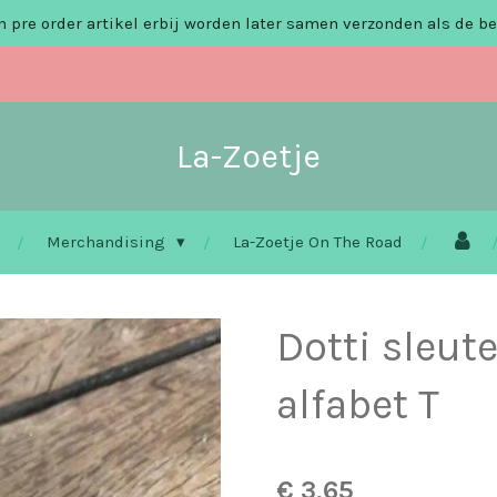
 pre order artikel erbij worden later samen verzonden als de be
La-Zoetje
Merchandising
La-Zoetje On The Road
Dotti sleut
alfabet T
€ 3,65