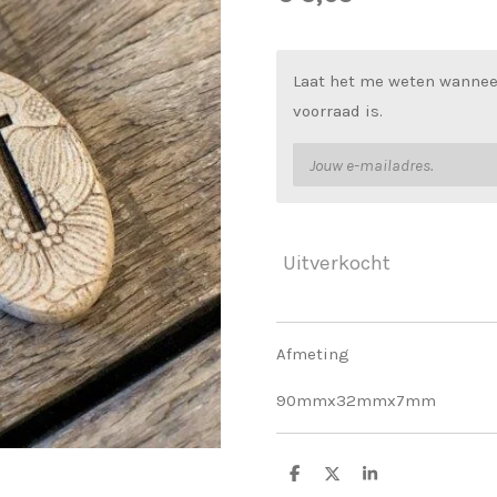
Laat het me weten wannee
voorraad is.
Uitverkocht
Afmeting
90mmx32mmx7mm
D
D
S
e
e
h