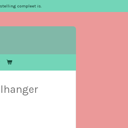
stelling compleet is.
elhanger