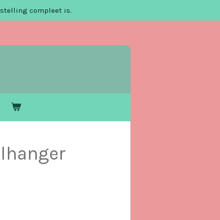
stelling compleet is.
elhanger