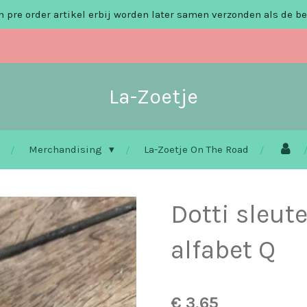
 pre order artikel erbij worden later samen verzonden als de be
La-Zoetje
Merchandising
La-Zoetje On The Road
Dotti sleut
alfabet Q
€ 3,65