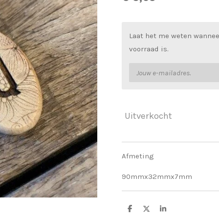
Laat het me weten wannee
voorraad is.
Uitverkocht
Afmeting
90mmx32mmx7mm
D
D
S
e
e
h