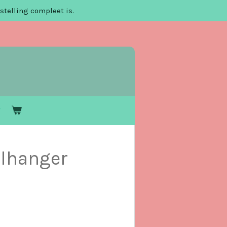
stelling compleet is.
elhanger