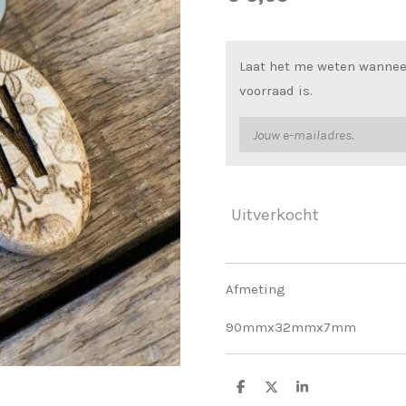
Laat het me weten wannee
voorraad is.
Uitverkocht
Afmeting
90mmx32mmx7mm
D
D
S
e
e
h