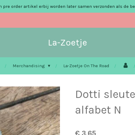
 pre order artikel erbij worden later samen verzonden als de be
La-Zoetje
Merchandising
La-Zoetje On The Road
Dotti sleut
alfabet N
€ 3,65