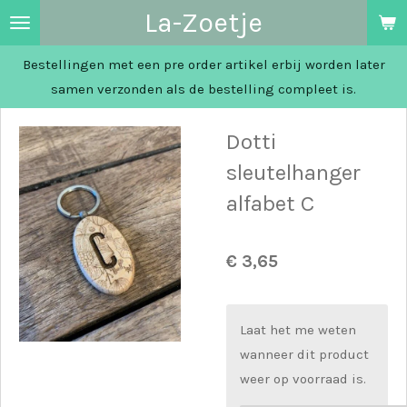
La-Zoetje
Ga
direct
Bestellingen met een pre order artikel erbij worden later
naar
samen verzonden als de bestelling compleet is.
de
hoofdinhoud
Dotti
sleutelhanger
alfabet C
€ 3,65
Laat het me weten
wanneer dit product
weer op voorraad is.