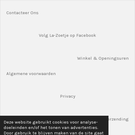
Contacteer Ons
Volg La-Zoetje op Facebook
Winkel & Openingsuren
Algemene voorwaarden
Privacy
Verzending
Deze website gebruikt cookies voor analyse-
doeleinden en/of het tonen van advertenties.
© 2020 La-Zoetjes Shop Hoogstraat 61 8780 Oostrozebeke
Door gebruik te blijven maken van de site gaat