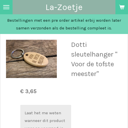
La-Zoetje
Ga
direct
Bestellingen met een pre order artikel erbij worden later
naar
samen verzonden als de bestelling compleet is.
de
hoofdinhoud
Dotti
sleutelhanger "
Voor de tofste
meester"
€ 3,65
Laat het me weten
wanneer dit product