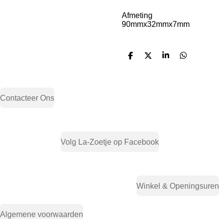
Afmeting
90mmx32mmx7mm
D
D
S
D
e
e
h
e
l
e
a
l
e
l
r
e
n
e
n
Contacteer Ons
Volg La-Zoetje op Facebook
Winkel & Openingsuren
Algemene voorwaarden