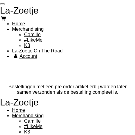
Ga
La-Zoetje
direct
naar
de
Home
hoofdinhoud
Merchandising
Camille
#LikeMe
K3
La-Zoetje On The Road
Account
Bestellingen met een pre order artikel erbij worden later
samen verzonden als de bestelling compleet is.
La-Zoetje
Home
Merchandising
Camille
#LikeMe
K3