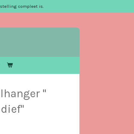
stelling compleet is.
elhanger "
dief"