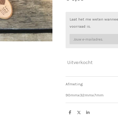
Laat het me weten wannee
voorraad is.
Uitverkocht
Afmeting
90mmx32mmx7mm
D
D
S
e
e
h