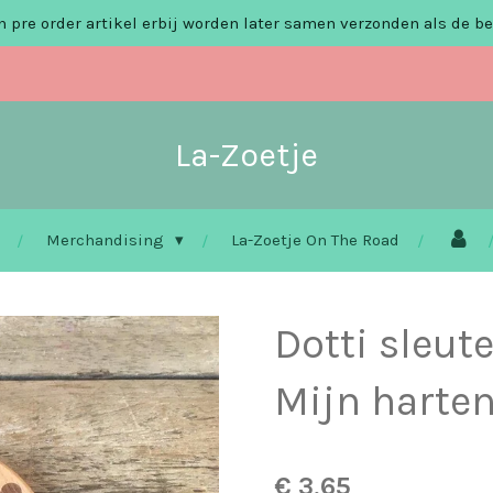
 pre order artikel erbij worden later samen verzonden als de be
La-Zoetje
Merchandising
La-Zoetje On The Road
Dotti sleut
Mijn harten
€ 3,65