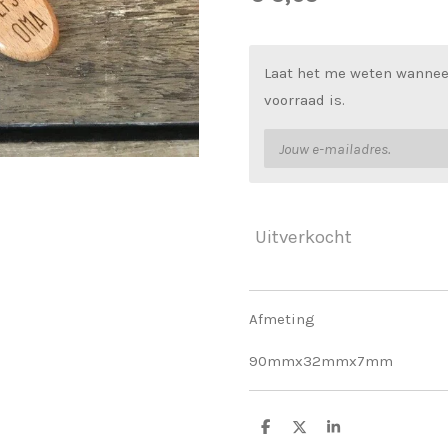
Laat het me weten wannee
voorraad is.
Uitverkocht
Afmeting
90mmx32mmx7mm
D
D
S
e
e
h