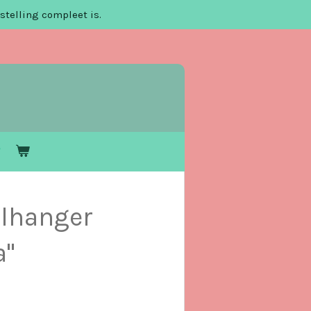
stelling compleet is.
elhanger
a"