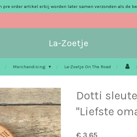
 pre order artikel erbij worden later samen verzonden als de be
La-Zoetje
Merchandising
La-Zoetje On The Road
Dotti sleut
"Liefste om
€ 3,65