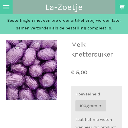
La-Zoetje
Ga
direct
Bestellingen met een pre order artikel erbij worden later
naar
samen verzonden als de bestelling compleet is.
de
hoofdinhoud
Melk
knettersuiker
€ 5,00
Hoeveelheid
Laat het me weten
wanneer dit product