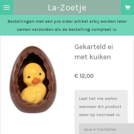
La-Zoetje
Ga
direct
Bestellingen met een pre order artikel erbij worden later
naar
samen verzonden als de bestelling compleet is.
de
hoofdinhoud
Gekarteld ei
met kuiken
€ 12,00
Laat het me weten
wanneer dit product
weer op voorraad is.