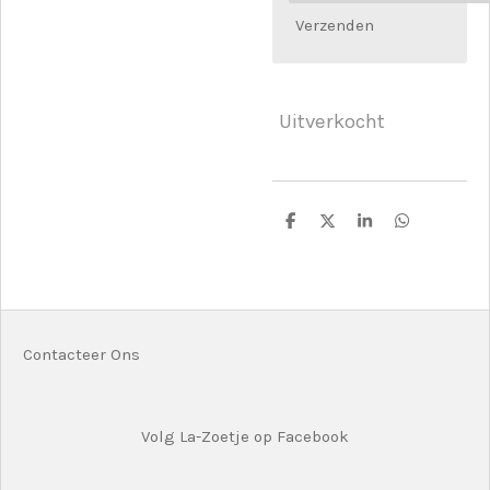
Verzenden
Uitverkocht
D
D
S
D
e
e
h
e
l
e
a
l
e
l
r
e
n
e
n
Contacteer Ons
Volg La-Zoetje op Facebook