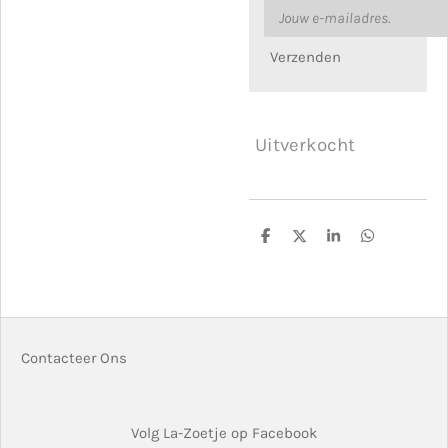
Verzenden
Uitverkocht
D
D
S
D
e
e
h
e
l
e
a
l
e
l
r
e
n
e
n
Contacteer Ons
Volg La-Zoetje op Facebook