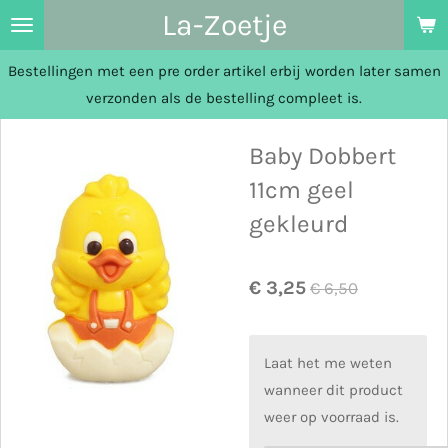
La-Zoetje
Ga
direct
Bestellingen met een pre order artikel erbij worden later samen
naar
verzonden als de bestelling compleet is.
de
hoofdinhoud
Baby Dobbert
11cm geel
gekleurd
€ 3,25
€ 6,50
Laat het me weten
wanneer dit product
weer op voorraad is.