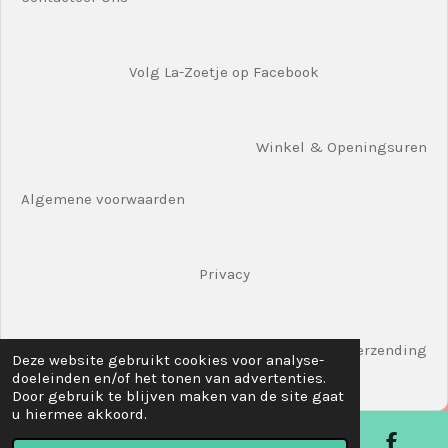
Volg La-Zoetje op Facebook
Winkel & Openingsuren
Algemene voorwaarden
Privacy
Verzending
Deze website gebruikt cookies voor analyse-
doeleinden en/of het tonen van advertenties.
© 2020 La-Zoetjes Shop Hoogstraat 61 8780 Oostrozebeke
Door gebruik te blijven maken van de site gaat
u hiermee akkoord.