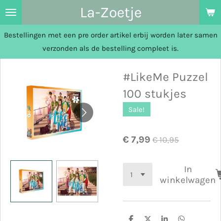
La-Zoetje
Ga
direct
Bestellingen met een pre order artikel erbij worden later samen
naar
verzonden als de bestelling compleet is.
de
hoofdinhoud
#LikeMe Puzzel
100 stukjes
Sale!
€ 7,99
€ 10,95
In
winkelwagen