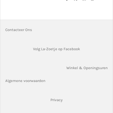
D
D
S
D
e
e
h
e
l
e
a
l
e
l
r
e
n
e
n
Contacteer Ons
Volg La-Zoetje op Facebook
Winkel & Openingsuren
Algemene voorwaarden
Privacy