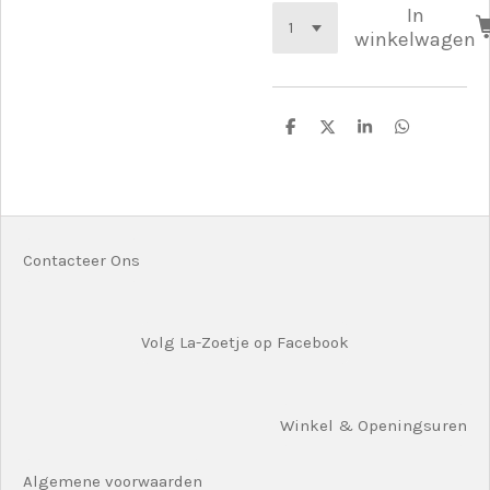
In
winkelwagen
D
D
S
D
e
e
h
e
l
e
a
l
e
l
r
e
n
e
n
Contacteer Ons
Volg La-Zoetje op Facebook
Winkel & Openingsuren
Algemene voorwaarden