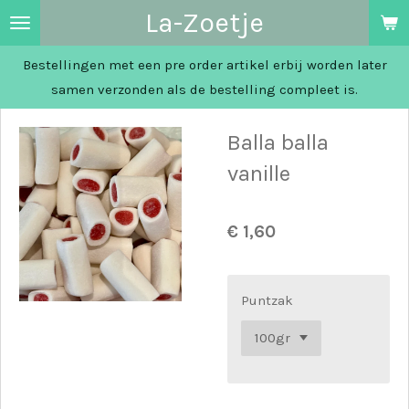
La-Zoetje
Ga
direct
Bestellingen met een pre order artikel erbij worden later
naar
samen verzonden als de bestelling compleet is.
de
hoofdinhoud
Balla balla
vanille
€ 1,60
Puntzak