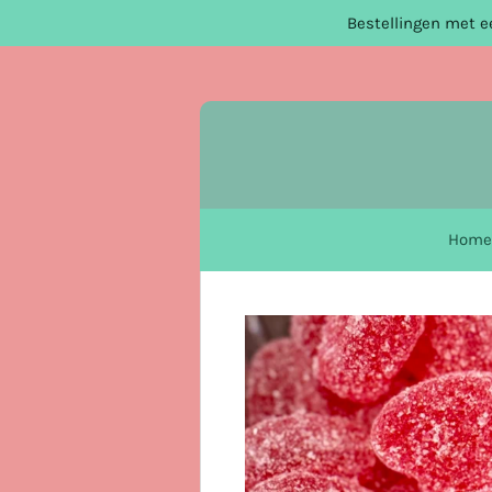
Bestellingen met ee
Ga
direct
naar
de
hoofdinhoud
Home