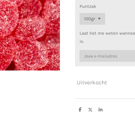
Puntzak
Laat het me weten wanneer
is.
Uitverkocht
D
D
S
e
e
h
l
e
a
e
l
r
n
e