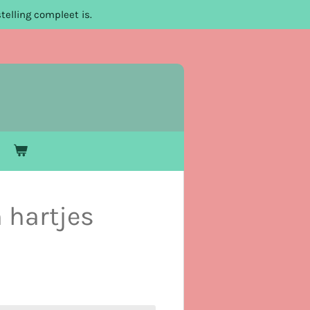
telling compleet is.
 hartjes