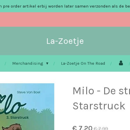
 pre order artikel erbij worden later samen verzonden als de be
La-Zoetje
Merchandising
La-Zoetje On The Road
Milo - De str
Starstruck
€ 7,20
€ 7,99