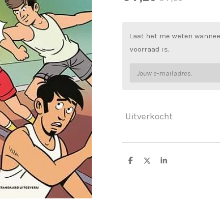
Laat het me weten wannee
voorraad is.
Uitverkocht
D
D
S
e
e
h
l
e
a
e
l
r
n
e