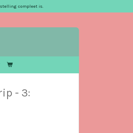
stelling compleet is.
ip - 3: