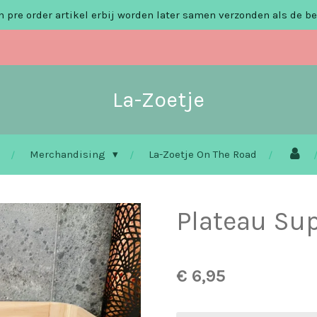
 pre order artikel erbij worden later samen verzonden als de be
La-Zoetje
Merchandising
La-Zoetje On The Road
Plateau Su
€ 6,95