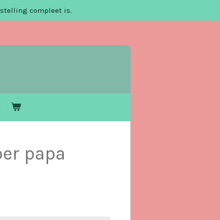
stelling compleet is.
per papa