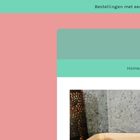
Bestellingen met een
Ga
direct
naar
de
hoofdinhoud
Home