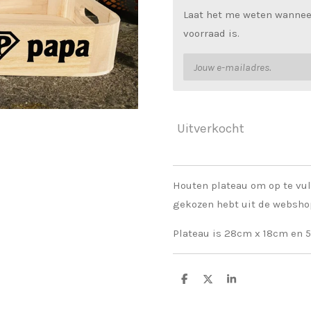
Laat het me weten wannee
voorraad is.
Uitverkocht
Houten plateau om op te vul
gekozen hebt uit de webshop
Plateau is 28cm x 18cm en 
D
D
S
e
e
h
l
e
a