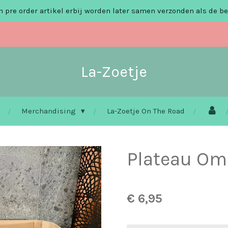
 pre order artikel erbij worden later samen verzonden als de be
La-Zoetje
Merchandising
La-Zoetje On The Road
Plateau Ome
€ 6,95