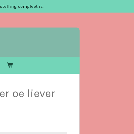
stelling compleet is.
r oe liever