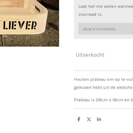
Laat het me weten wannee
voorraad is.
Uitverkocht
Houten plateau om op te vul
gekozen hebt uit de webshop
Plateau is 28cm x 18cm en 
D
D
S
e
e
h
l
e
a