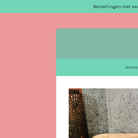
Bestellingen met een
Ga
direct
naar
de
hoofdinhoud
Home