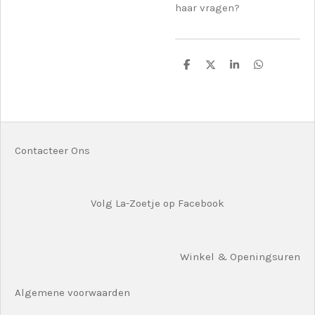
haar vragen?
D
D
S
D
e
e
h
e
l
e
a
l
e
l
r
e
n
e
n
Contacteer Ons
Volg La-Zoetje op Facebook
Winkel & Openingsuren
Algemene voorwaarden