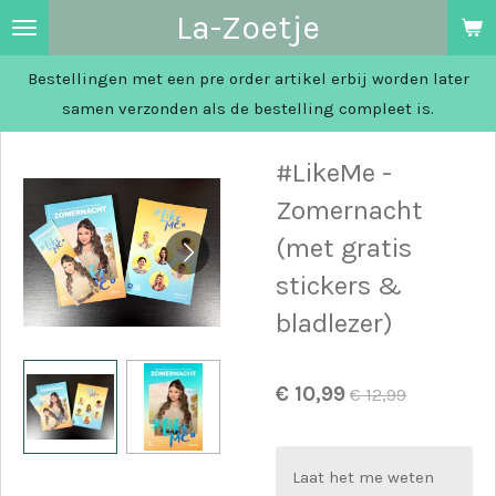
La-Zoetje
Ga
direct
Bestellingen met een pre order artikel erbij worden later
naar
samen verzonden als de bestelling compleet is.
de
hoofdinhoud
#LikeMe -
Zomernacht
(met gratis
stickers &
bladlezer)
€ 10,99
€ 12,99
Laat het me weten