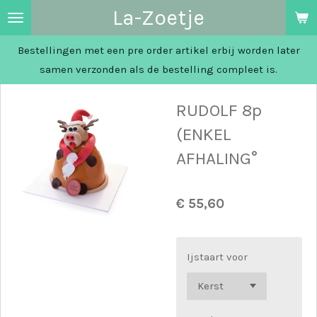
La-Zoetje
Ga
direct
Bestellingen met een pre order artikel erbij worden later
naar
samen verzonden als de bestelling compleet is.
de
hoofdinhoud
RUDOLF 8p
(ENKEL
AFHALING°
€ 55,60
Ijstaart voor