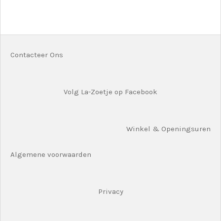
e
e
h
e
l
e
a
l
e
l
r
e
n
e
n
Contacteer Ons
Volg La-Zoetje op Facebook
Winkel & Openingsuren
Algemene voorwaarden
Privacy