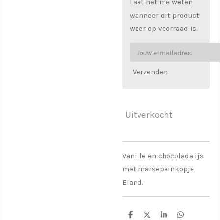
Laat het me weten
wanneer dit product
weer op voorraad is.
Verzenden
Uitverkocht
Vanille en chocolade ijs
met marsepeinkopje
Eland.
D
D
S
D