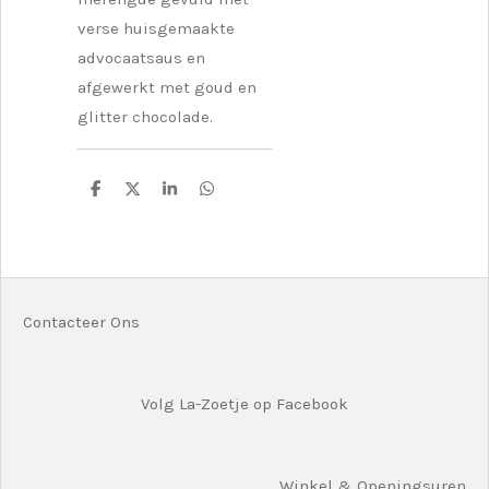
verse huisgemaakte
advocaatsaus en
afgewerkt met goud en
glitter chocolade.
D
D
S
D
e
e
h
e
l
e
a
l
e
l
r
e
n
e
n
Contacteer Ons
Volg La-Zoetje op Facebook
Winkel & Openingsuren