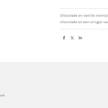
Chocolade en vanille roomij
chocolade en een slinger va
D
D
S
e
e
h
l
e
a
e
l
r
n
e
ook