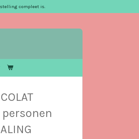
stelling compleet is.
COLAT
 personen
HALING