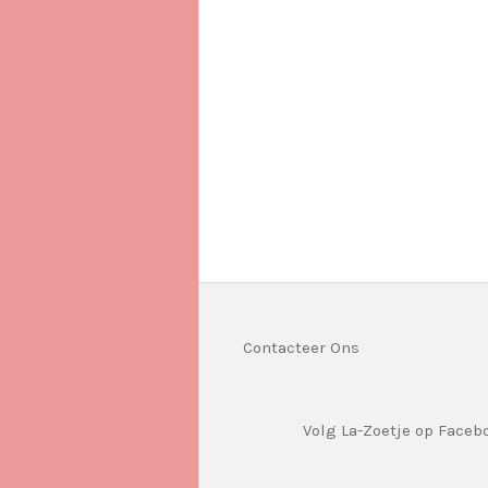
Contacteer Ons
Volg La-Zoetje op Faceb