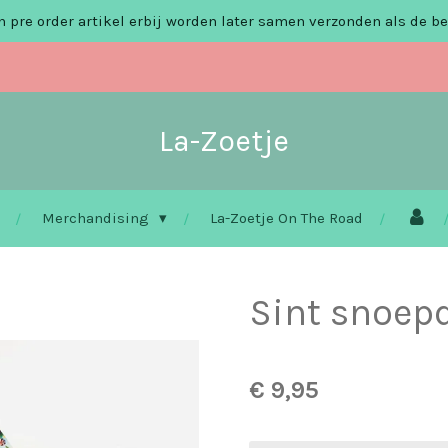
 pre order artikel erbij worden later samen verzonden als de be
La-Zoetje
Merchandising
La-Zoetje On The Road
Sint snoep
€ 9,95