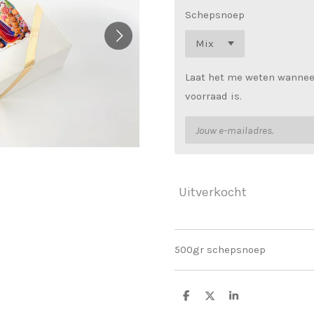
Schepsnoep
Laat het me weten wannee
voorraad is.
Uitverkocht
500gr schepsnoep
D
D
S
e
e
h