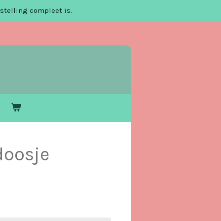
stelling compleet is.
doosje