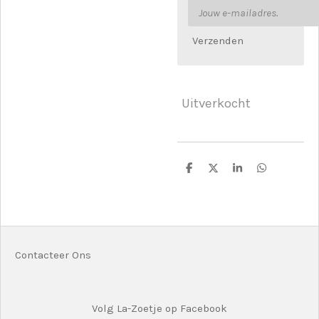
Verzenden
Uitverkocht
D
D
S
D
e
e
h
e
l
e
a
l
e
l
r
e
n
e
n
Contacteer Ons
Volg La-Zoetje op Facebook