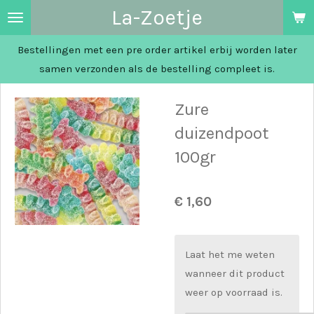
La-Zoetje
Ga
direct
Bestellingen met een pre order artikel erbij worden later
naar
samen verzonden als de bestelling compleet is.
de
hoofdinhoud
Zure
duizendpoot
100gr
€ 1,60
Laat het me weten
wanneer dit product
weer op voorraad is.