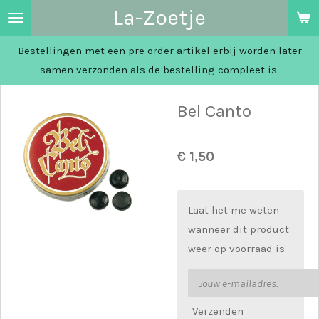
La-Zoetje
Ga
direct
Bestellingen met een pre order artikel erbij worden later
naar
samen verzonden als de bestelling compleet is.
de
hoofdinhoud
Bel Canto
€ 1,50
Laat het me weten
wanneer dit product
weer op voorraad is.
Verzenden