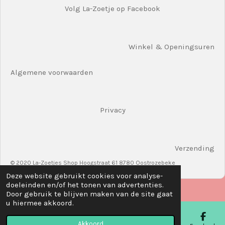
Volg La-Zoetje op Facebook
Winkel & Openingsuren
Algemene voorwaarden
Privacy
Verzending
© 2020 La-Zoetjes Shop Hoogstraat 61 8780 Oostrozebeke
Deze website gebruikt cookies voor analyse-
doeleinden en/of het tonen van advertenties.
Door gebruik te blijven maken van de site gaat
u hiermee akkoord.
Akkoord