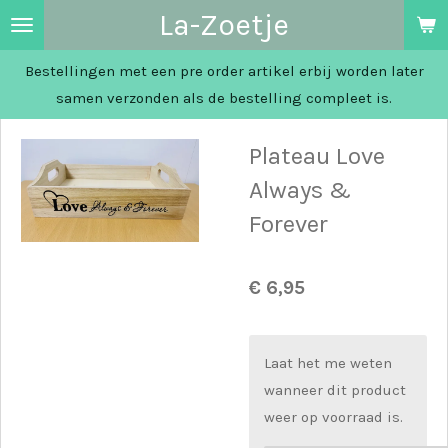
La-Zoetje
Ga
direct
Bestellingen met een pre order artikel erbij worden later
naar
samen verzonden als de bestelling compleet is.
de
hoofdinhoud
Plateau Love
Always &
Forever
€ 6,95
Laat het me weten
wanneer dit product
weer op voorraad is.