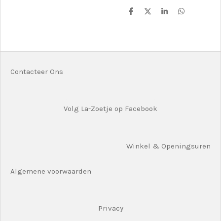
D
D
S
D
e
e
h
e
l
e
a
l
e
l
r
e
n
e
n
Contacteer Ons
Volg La-Zoetje op Facebook
Winkel & Openingsuren
Algemene voorwaarden
Privacy