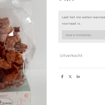
Laat het me weten wannee
voorraad is.
Uitverkocht
D
D
S
e
e
h
l
e
a
e
l
r
n
e