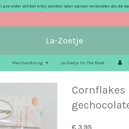
 pre order artikel erbij worden later samen verzonden als de be
La-Zoetje
Merchandising
La-Zoetje On The Road
Cornflakes
gechocolat
€ 3,95