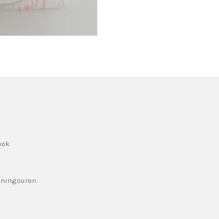
ook
eningsuren