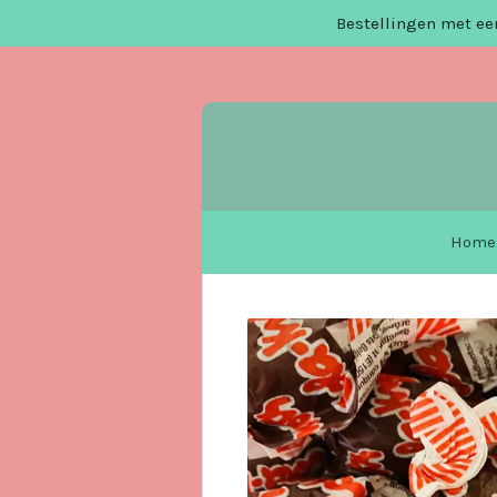
Bestellingen met een
Ga
direct
naar
de
hoofdinhoud
Home