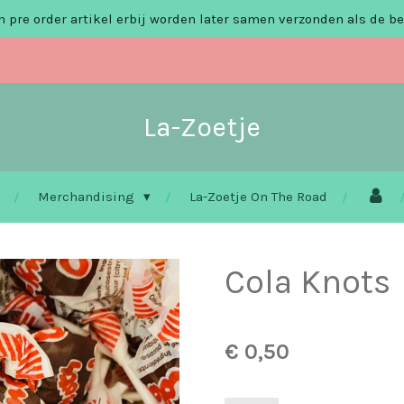
 pre order artikel erbij worden later samen verzonden als de be
La-Zoetje
Merchandising
La-Zoetje On The Road
Cola Knots
€ 0,50