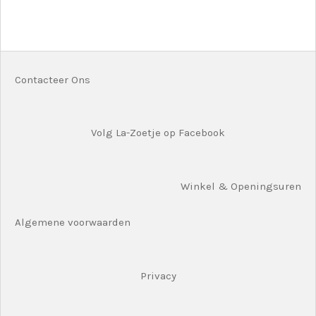
e
e
h
e
l
e
a
l
e
l
r
e
n
e
n
Contacteer Ons
Volg La-Zoetje op Facebook
Winkel & Openingsuren
Algemene voorwaarden
Privacy