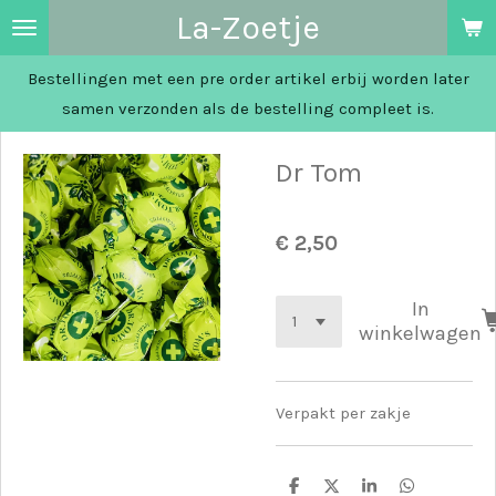
La-Zoetje
Ga
direct
Bestellingen met een pre order artikel erbij worden later
naar
samen verzonden als de bestelling compleet is.
de
hoofdinhoud
Dr Tom
€ 2,50
In
winkelwagen
Verpakt per zakje
D
D
S
D