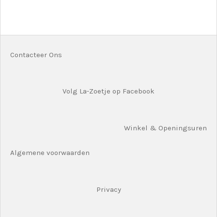
e
e
h
e
l
e
a
l
e
l
r
e
n
e
n
Contacteer Ons
Volg La-Zoetje op Facebook
Winkel & Openingsuren
Algemene voorwaarden
Privacy