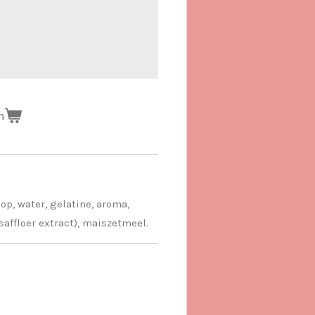
n
op, water, gelatine, aroma,
affloer extract), maiszetmeel.