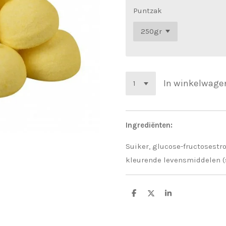
Puntzak
In winkelwage
Ingrediënten:
Suiker, glucose-fructosestro
kleurende levensmiddelen (s
D
D
S
e
e
h
l
e
a
e
l
r