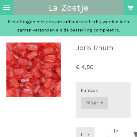
La-Zoetje
Ga
direct
Bestellingen met een pre order artikel erbij worden later
naar
samen verzonden als de bestelling compleet is.
de
hoofdinhoud
Joris Rhum
€ 4,50
Puntzak
In