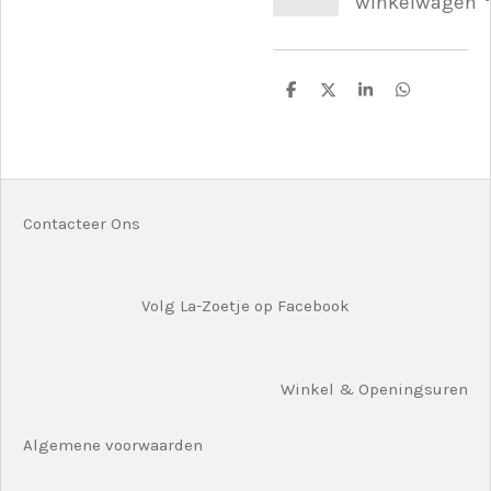
winkelwagen
D
D
S
D
e
e
h
e
l
e
a
l
e
l
r
e
n
e
n
Contacteer Ons
Volg La-Zoetje op Facebook
Winkel & Openingsuren
Algemene voorwaarden