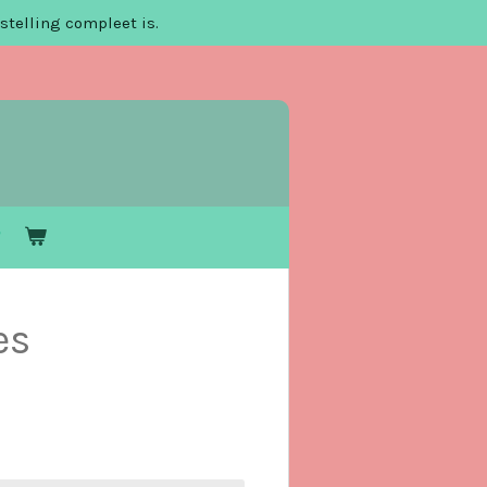
stelling compleet is.
es