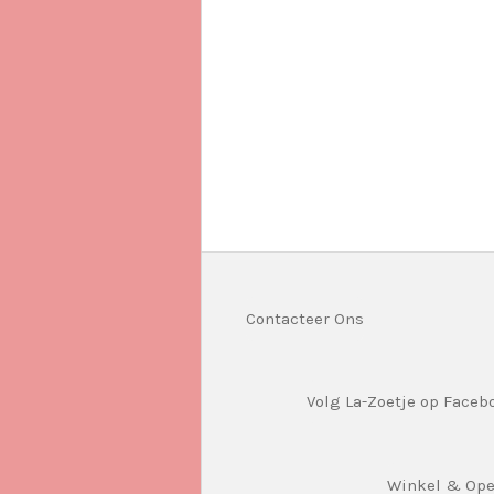
Contacteer Ons
Volg La-Zoetje op Faceb
Winkel & Op