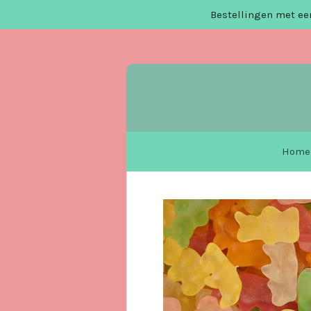
Bestellingen met een
Ga
direct
naar
de
hoofdinhoud
Home