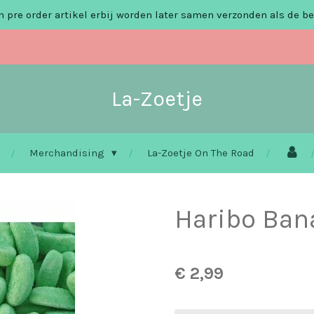
 pre order artikel erbij worden later samen verzonden als de be
La-Zoetje
Merchandising
La-Zoetje On The Road
Haribo Ban
€ 2,99