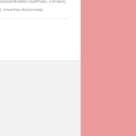
oncentraten (saffloer, citroen),
, invertsuikersiroop.