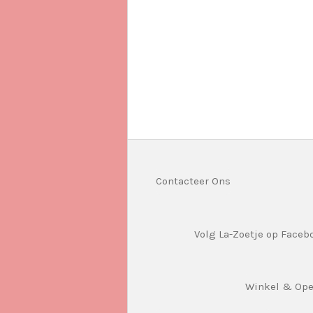
Contacteer Ons
Volg La-Zoetje op Faceb
Winkel & Op