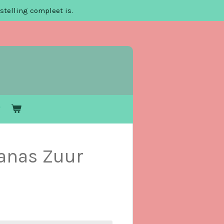
stelling compleet is.
anas Zuur