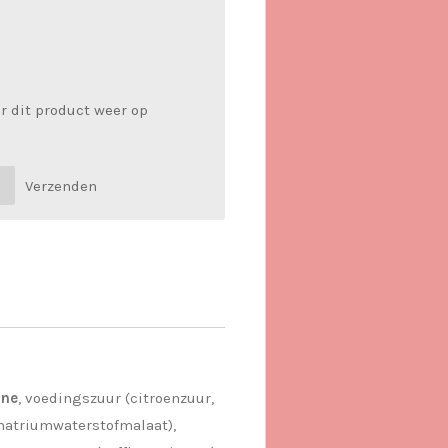
r dit product weer op
Verzenden
ine
, voedingszuur (citroenzuur,
(natriumwaterstofmalaat),