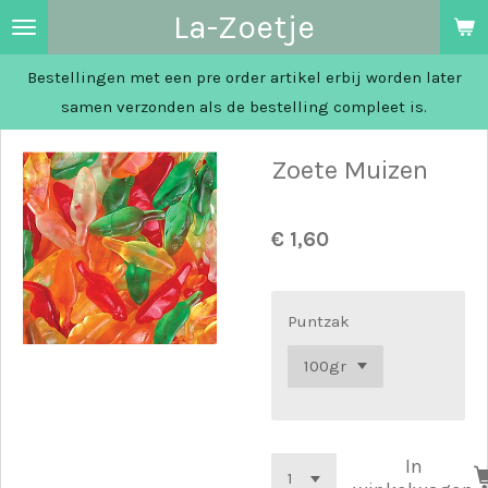
La-Zoetje
Ga
direct
Bestellingen met een pre order artikel erbij worden later
naar
samen verzonden als de bestelling compleet is.
de
hoofdinhoud
Zoete Muizen
€ 1,60
Puntzak
In