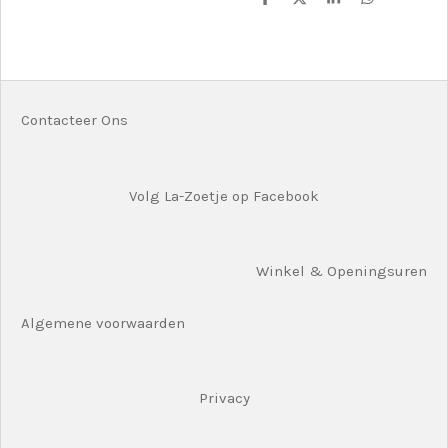
D
D
S
D
e
e
h
e
l
e
a
l
e
l
r
e
n
e
n
Contacteer Ons
Volg La-Zoetje op Facebook
Winkel & Openingsuren
Algemene voorwaarden
Privacy