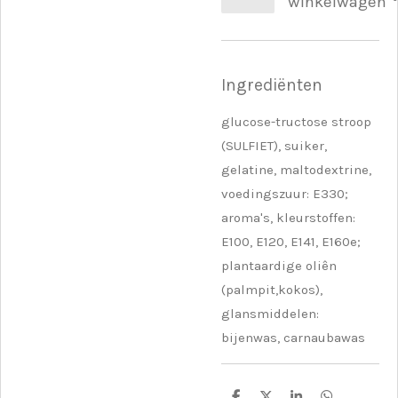
winkelwagen
Ingrediënten
glucose-tructose stroop
(SULFIET), suiker,
gelatine, maltodextrine,
voedingszuur: E330;
aroma's, kleurstoffen:
E100, E120, E141, E160e;
plantaardige oliên
(palmpit,kokos),
glansmiddelen:
bijenwas, carnaubawas