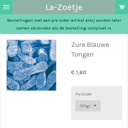
La-Zoetje
Ga
direct
Bestellingen met een pre order artikel erbij worden later
naar
samen verzonden als de bestelling compleet is.
de
hoofdinhoud
Zure Blauwe
Tongen
€ 1,60
Puntzak