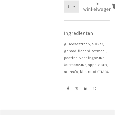
In
winkelwagen
Ingrediënten
glucosestroop, suiker,
gemodificeerd zetmeel,
pectine, voedingszuur
(citroenzuur, appelzuur),
aroma's, kleurstof (E133).
D
D
S
D
e
e
h
e
l
e
a
l
e
l
r
e
n
e
n