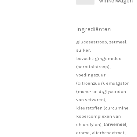
winkelwagen
Ingrediënten
glucosestroop, zetmeel,
suiker,
bevochtigingsmiddel
(sorbitolsiroop),
voedingszuur
(citroenzuur), emulgator
(mono- en diglyceriden
van vetzuren),
kleurstoffen (curcumine,
kopercomplexen van
chlorofylen),
tarwemeel
,
aroma, vlierbesextract,