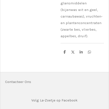
glansmiddelen
(bijenwas wit en geel,
carnaubawas), vruchten-
en plantenconcentraten
(zwarte bes, vlierbes,
appelbes, druif).
D
D
S
D
e
e
h
e
l
e
a
l
e
l
r
e
n
e
n
Contacteer Ons
Volg La-Zoetje op Facebook