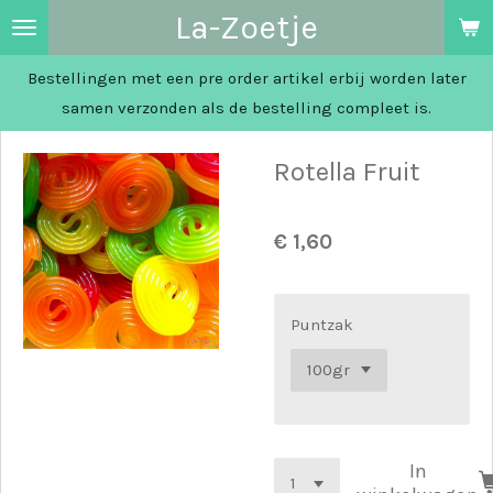
La-Zoetje
Ga
direct
Bestellingen met een pre order artikel erbij worden later
naar
samen verzonden als de bestelling compleet is.
de
hoofdinhoud
Rotella Fruit
€ 1,60
Puntzak
In