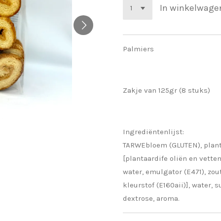
In winkelwage
Palmiers
Zakje van 125gr (8 stuks)
Ingrediëntenlijst:
TARWEbloem (GLUTEN), plan
[plantaardife oliën en vette
water, emulgator (E471), zou
kleurstof (E160aii)], water, s
dextrose, aroma.