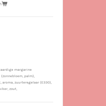
n
taardige margarine
n (zonnebloem, palm),
t, aroma, zuurteregelaar (E330),
uiker, zout,