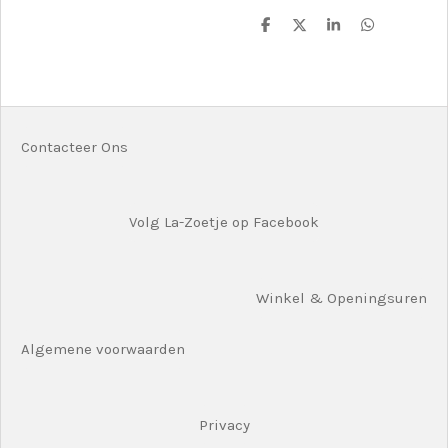
D
D
S
D
e
e
h
e
l
e
a
l
e
l
r
e
n
e
n
Contacteer Ons
Volg La-Zoetje op Facebook
Winkel & Openingsuren
Algemene voorwaarden
Privacy