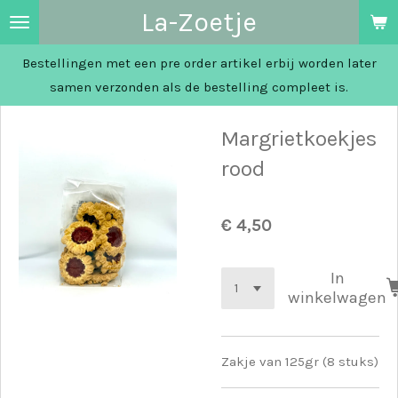
La-Zoetje
Ga
direct
Bestellingen met een pre order artikel erbij worden later
naar
samen verzonden als de bestelling compleet is.
de
hoofdinhoud
Margrietkoekjes
rood
€ 4,50
In
winkelwagen
Zakje van 125gr (8 stuks)