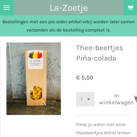
La-Zoetje
Ga
direct
Bestellingen met een pre order artikel erbij worden later samen
naar
verzonden als de bestelling compleet is.
de
hoofdinhoud
Thee-beertjes
Piña-colada
€ 5,50
In
winkelwagen
Pimp je water met onze
theebeertjes bitter lemon