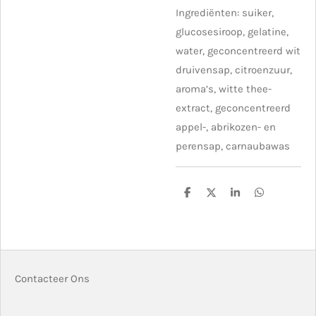
Ingrediënten: suiker,
glucosesiroop, gelatine,
water, geconcentreerd wit
druivensap, citroenzuur,
aroma’s, witte thee-
extract, geconcentreerd
appel-, abrikozen- en
perensap, carnaubawas
D
D
S
D
e
e
h
e
l
e
a
l
e
l
r
e
n
e
n
Contacteer Ons