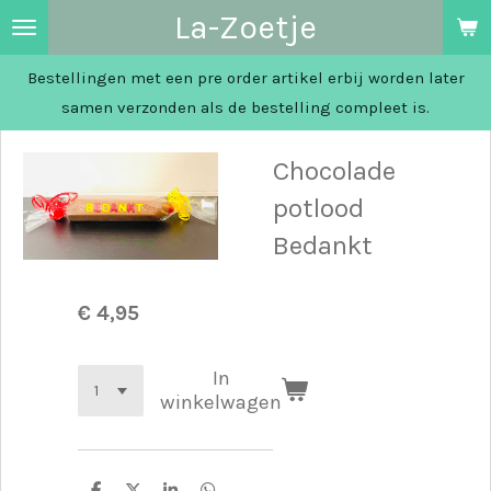
La-Zoetje
Ga
direct
Bestellingen met een pre order artikel erbij worden later
naar
samen verzonden als de bestelling compleet is.
de
hoofdinhoud
Chocolade
potlood
Bedankt
€ 4,95
In
winkelwagen