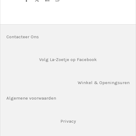
D
D
S
D
e
e
h
e
l
e
a
l
e
l
r
e
n
e
n
Contacteer Ons
Volg La-Zoetje op Facebook
Winkel & Openingsuren
Algemene voorwaarden
Privacy