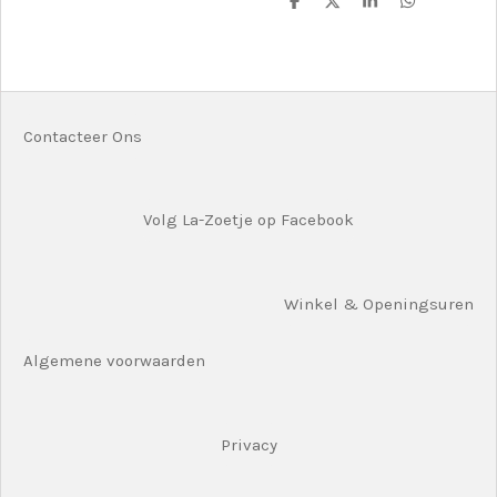
D
D
S
D
e
e
h
e
l
e
a
l
e
l
r
e
n
e
n
Contacteer Ons
Volg La-Zoetje op Facebook
Winkel & Openingsuren
Algemene voorwaarden
Privacy