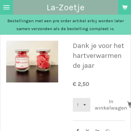
La-Zoetje
Ga
direct
Bestellingen met een pre order artikel erbij worden later
naar
samen verzonden als de bestelling compleet is.
de
hoofdinhoud
Dank je voor het
hartverwarmen
de jaar
€ 2,50
In
winkelwagen