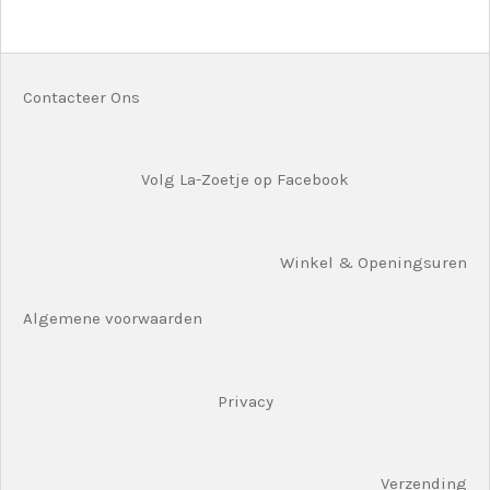
l
e
a
l
e
l
r
e
n
e
n
Contacteer Ons
Volg La-Zoetje op Facebook
Winkel & Openingsuren
Algemene voorwaarden
Privacy
Verzending