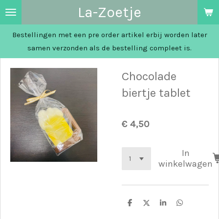
La-Zoetje
Ga
direct
Bestellingen met een pre order artikel erbij worden later
naar
samen verzonden als de bestelling compleet is.
de
hoofdinhoud
Chocolade
biertje tablet
€ 4,50
In
winkelwagen
D
D
S
D
e
e
h
e