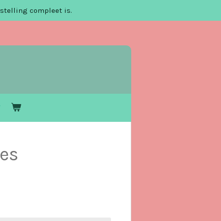
stelling compleet is.
es