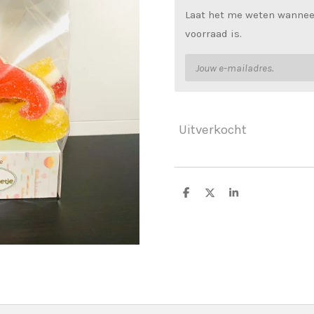
Laat het me weten wannee
voorraad is.
Uitverkocht
D
D
S
e
e
h
l
e
a
e
l
r
n
e