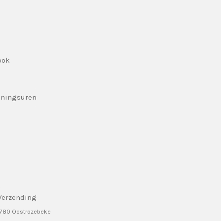
ook
eningsuren
Verzending
8780 Oostrozebeke