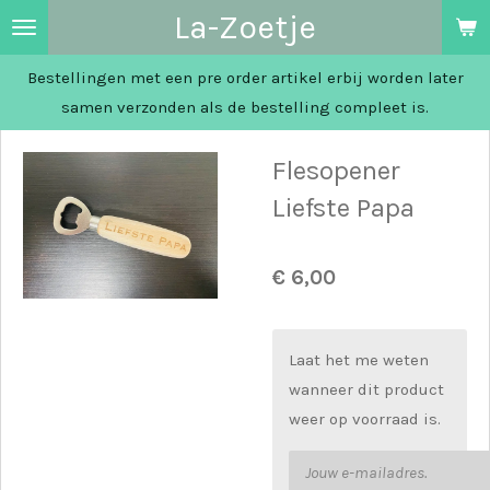
La-Zoetje
Ga
direct
Bestellingen met een pre order artikel erbij worden later
naar
samen verzonden als de bestelling compleet is.
de
hoofdinhoud
Flesopener
Liefste Papa
€ 6,00
Laat het me weten
wanneer dit product
weer op voorraad is.