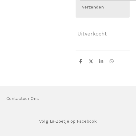
Verzenden
Uitverkocht
D
D
S
D
e
e
h
e
l
e
a
l
e
l
r
e
n
e
n
Contacteer Ons
Volg La-Zoetje op Facebook